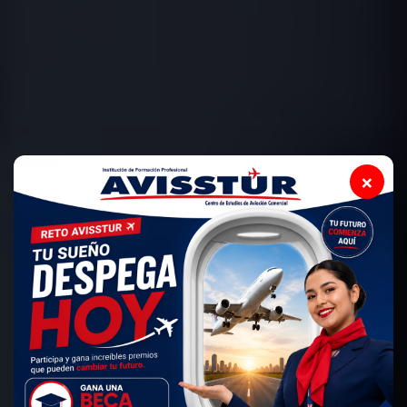
×
❮
❯